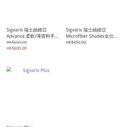
Sigvaris 瑞士絲維亞
Sigvaris 瑞士絲維亞
Advance 柔軟/薄質料手袖
Microfiber Shades女仕漸
(手腕至手臂腋窩)
進式壓力襪
HK$650.00
HK$450.00
HK$600.00