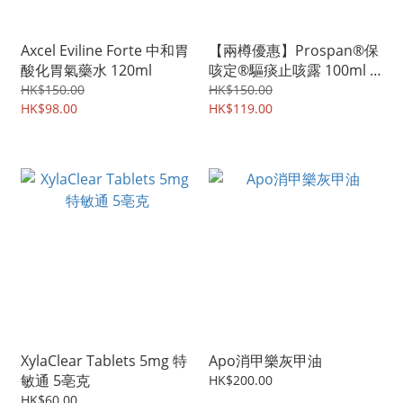
Axcel Eviline Forte 中和胃
【兩樽優惠】Prospan®保
酸化胃氣藥水 120ml
咳定®驅痰止咳露 100ml -
小綠葉止咳水 綠樹葉止咳
HK$150.00
HK$150.00
HK$98.00
水
HK$119.00
XylaClear Tablets 5mg 特
Apo消甲樂灰甲油
敏通 5亳克
HK$200.00
HK$60.00