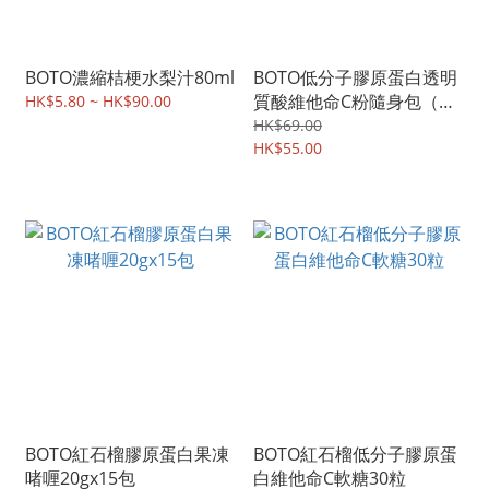
BOTO濃縮桔梗水梨汁80ml
BOTO低分子膠原蛋白透明
質酸維他命C粉隨身包（水
HK$5.80 ~ HK$90.00
蜜桃味）2gx30包
HK$69.00
HK$55.00
BOTO紅石榴膠原蛋白果凍
BOTO紅石榴低分子膠原蛋
啫喱20gx15包
白維他命C軟糖30粒