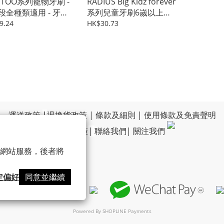
s TOO系列寵物牙刷 -
RADIUS Big Kidz forever
段全種類適用 - 牙刷
系列兒童牙刷6嵗以上兒
童適用 - 2 個替換刷頭
9.24
HK$30.73
運送政策
|
退換貨政策
|
條款及細則
|
使用條款及免責聲明
|
私隱政策
|
聯絡我們
|
關注我們
 以確保網站服務，後者將
定偏好
同意並繼續
Powered By
SHOPLINE Payments