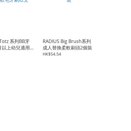
 Totz 系列BB牙
RADIUS Big Brush系列
月以上幼兒適用 -
成人替換柔軟刷頭2個裝
刷x2支
HK$54.54