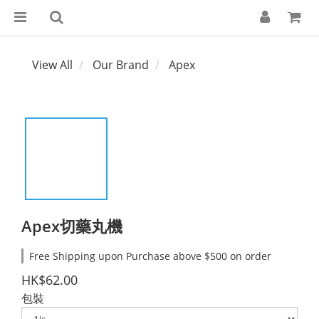
View All
Our Brand
Apex
Apex切藥丸機
Free Shipping upon Purchase above $500 on order
HK$62.00
包裝