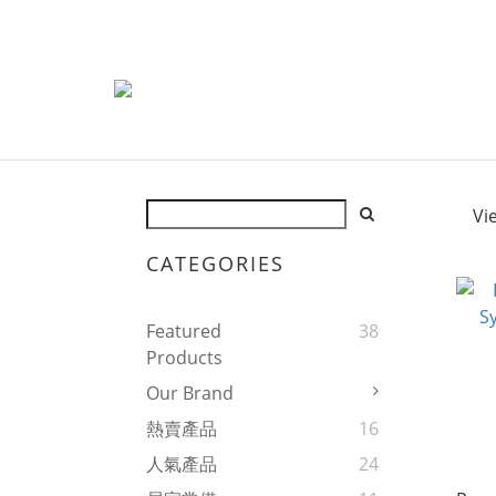
Vi
CATEGORIES
Featured
38
Products
Our Brand
熱賣產品
16
人氣產品
24