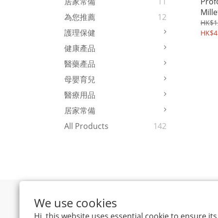
Profo
居家常備
11
Mille
為您推薦
12
Caps
HK$1
護理保健
HK$4
健康產品
醫藥產品
母嬰育兒
醫療用品
居家常備
All Products
142
We use cookies
Hi, this website uses essential cookie to ensure i