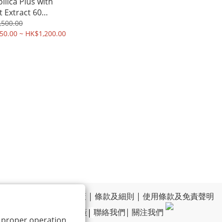
llica Plus with
t Extract 60
ules
,500.00
50.00 ~ HK$1,200.00
運送政策
|
退換貨政策
|
條款及細則
|
使用條款及免責聲明
|
私隱政策
|
聯絡我們
|
關注我們
ts proper operation