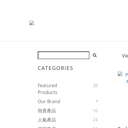
Vi
CATEGORIES
Featured
38
Products
Our Brand
熱賣產品
16
人氣產品
24