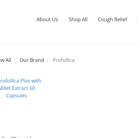
About Us
Shop All
Cough Relief
ew All
Our Brand
Profollica