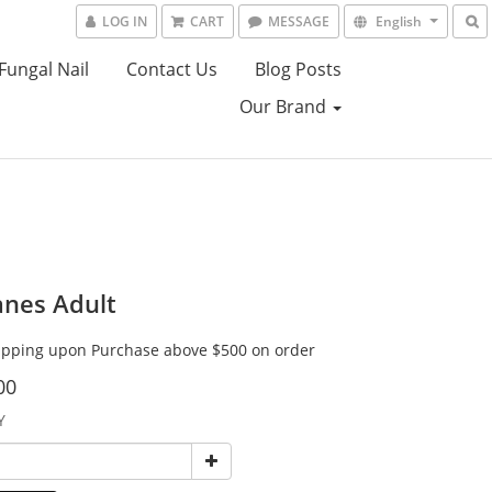
LOG IN
CART
MESSAGE
English
Fungal Nail
Contact Us
Blog Posts
Our Brand
anes Adult
ipping upon Purchase above $500 on order
00
Y