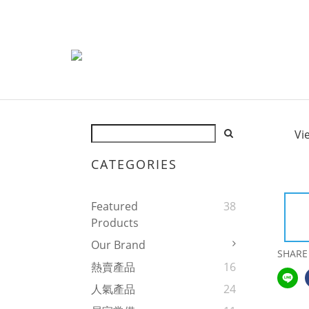
Vi
CATEGORIES
Featured
38
Products
Our Brand
SHARE
熱賣產品
16
人氣產品
24