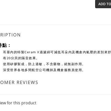
ADD TO
RIPTION
特點：
耳塞內的特製Ceram X過濾綿可減低耳朵內及機倉內氣壓的差別
有20分貝的隔音效果。
使用矽膠製成，防上過敏，不含藥物，絕無副作用。
深受世界各地多間航空公司機師及機倉服務員使用。
TOMER REVIEWS
iew for this product