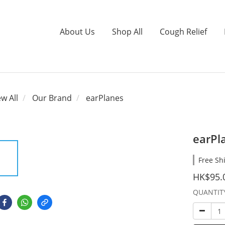
About Us
Shop All
Cough Relief
ew All
Our Brand
earPlanes
earPl
Free Sh
HK$95.
QUANTIT