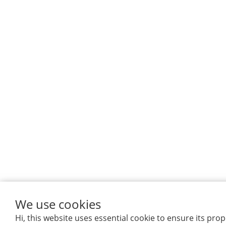
We use cookies
Hi, this website uses essential cookie to ensure its pro