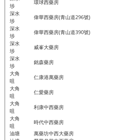
環球西藥房
埗
深水
偉華西藥房(青山道296號)
埗
深水
偉華西藥房(青山道390號)
埗
深水
威峯大藥房
埗
深水
銘森藥房
埗
大角
仁康港萬藥房
咀
大角
仁愛藥房
咀
大角
利康中西藥房
咀
大角
時代中西藥房
咀
油塘
萬藥坊中西大藥房