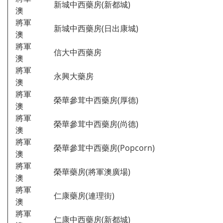
新城中西藥房(新都城)
澳
將軍
新城中西藥房(日出康城)
澳
將軍
信大中西藥房
澳
將軍
永興大藥房
澳
將軍
榮華參茸中西藥房(厚德)
澳
將軍
榮華參茸中西藥房(尚德)
澳
將軍
榮華參茸中西藥房(Popcorn)
澳
將軍
榮華藥房(將軍澳廣場)
澳
將軍
仁康藥房(連理街)
澳
將軍
仁康中西藥房(新都城)