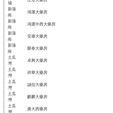
城
新蒲
鴻運大藥房
崗
新蒲
鴻運中西大藥房
崗
新蒲
安康大藥房
崗
新蒲
榮泰大藥房
崗
土瓜
卓興大藥房
灣
土瓜
祥華大藥房
灣
土瓜
誠信大藥房
灣
土瓜
麒麟大藥房
灣
土瓜
廣大西藥房
灣