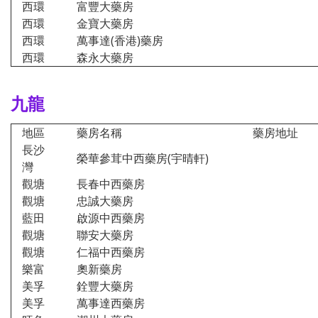
西環
富豐大藥房
西環
金寶大藥房
西環
萬事達(香港)藥房
西環
森永大藥房
九龍
地區
藥房名稱
藥房地址
長沙
榮華參茸中西藥房(宇晴軒)
灣
觀塘
長春中西藥房
觀塘
忠誠大藥房
藍田
啟源中西藥房
觀塘
聯安大藥房
觀塘
仁福中西藥房
樂富
奧新藥房
美孚
銓豐大藥房
美孚
萬事達西藥房