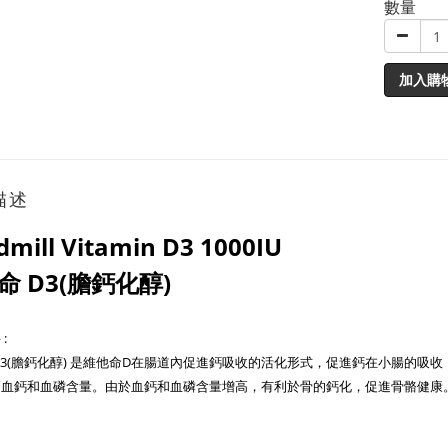
數量
加入購
描述
dmill Vitamin D3 1000IU
命 D3(膽鈣化醇)
:
D3(膽鈣化醇) 是維他命D在腸道內促進鈣吸收的活化形式，促進鈣在小腸的吸收
高血鈣和血磷含量。由於血鈣和血磷含量增高，有利於骨的鈣化，促進骨骼健康