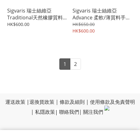
Sigvaris 瑞士絲維亞
Sigvaris 瑞士絲維亞
Traditional天然橡膠質料
Advance 柔軟/薄質料手袖
手袖 (手腕至手臂腋窩)
(手腕至手臂腋窩)
HK$600.00
HK$650.00
HK$600.00
1
2
運送政策
|
退換貨政策
|
條款及細則
|
使用條款及免責聲明
|
私隱政策
|
聯絡我們
|
關注我們