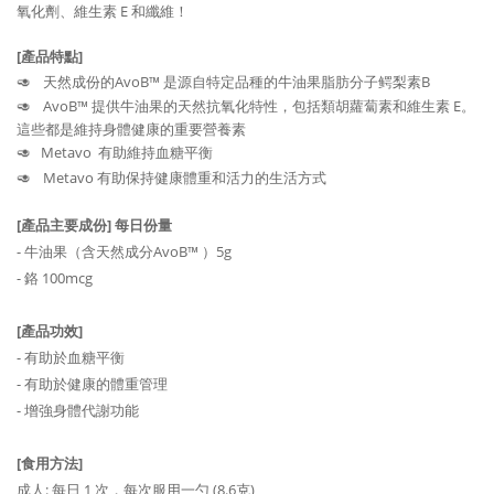
氧化劑、維生素 E 和纖維！
[產品特點]
🥑
天然成份的AvoB™ 是源自特定品種的牛油果脂肪分子鳄梨素B
🥑
AvoB™ 提供牛油果的天然抗氧化特性，包括類胡蘿蔔素和維生素 E。
這些都是維持身體健康的重要營養素
🥑 Metavo 有助維持血糖平衡
🥑
Metavo 有助保持健康體重和活力的生活方式
[產品主要成份] 每日份量
- 牛油果（含天然成分AvoB™ ）5g
- 鉻 100mcg
[產品功效]
- 有助於血糖平衡
- 有助於健康的體重管理
- 增強身體代謝功能
[食用方法]
成人: 每日 1 次，每次服用一勺 (8.6克)