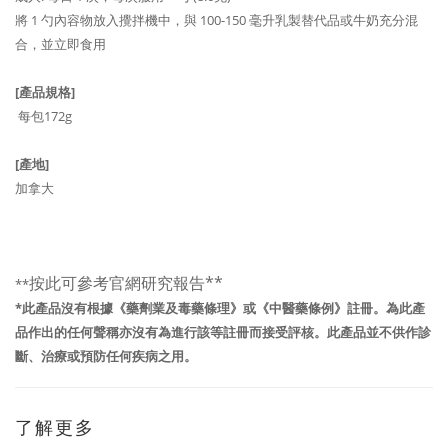
將 1 勺內容物放入攪拌機中，與 100-150 毫升乳製替代品
或
牛奶
充分混
合，並立即食用
[產品規格]
每包172g
[產地]
加拿大
按此可參考官網研究報告
**
**
*此產品沒有根據《藥劑業及毒藥條理》或《中醫藥條例》註冊。為此產
品作出的任何聲稱亦沒有為進行該等註冊而接受評核。
此產品並不供作診
斷、治療或預防任何疾病之用。
了解更多