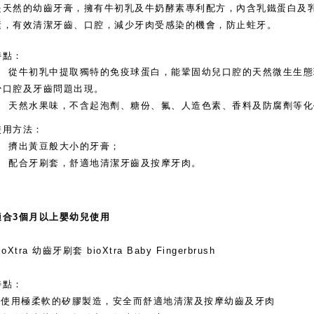
是天然的幼齒牙膏，擁有牛初乳及牛奶酵素專利配方，內含乳鐵蛋白及
素，有效清潔牙齒、口腔，減少牙肉受感染的機會，防止蛀牙。
特點：
從牛初乳中提取獨特的免疫球蛋白，能鞏固幼兒口腔的天然微生生態
少口腔及牙齒問題出現。
天然水果味，不含起泡劑、糖份、氟、人造色素、香料及防腐劑等化
使用方法：
擠出黃豆般大小的牙膏；
配合牙刷套，舒適地清潔牙齒及按摩牙肉。
適合3個月以上嬰幼兒使用
ioXtra 幼齒牙刷套 bioXtra Baby Fingerbrush
特點：
• 使用極柔軟的矽膠製造，安全而舒適地清潔及按摩幼齒及牙肉