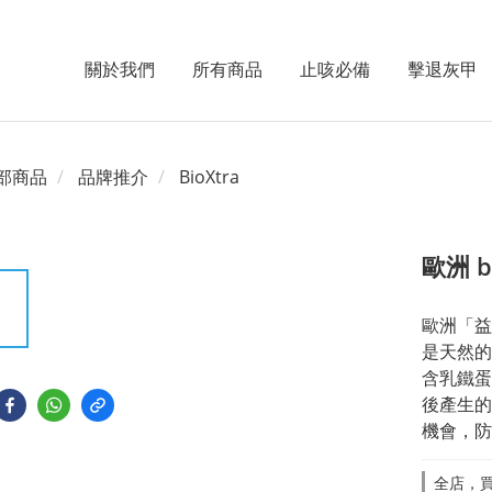
關於我們
所有商品
止咳必備
擊退灰甲
部商品
品牌推介
BioXtra
歐洲 
歐洲「益齒」
是天然的
含乳鐵蛋
後產生的
機會，防
全店，買