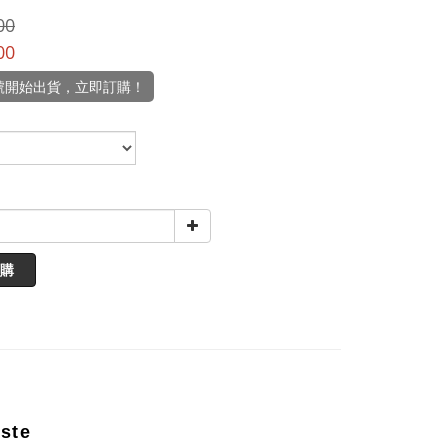
00
00
5號開始出貨，立即訂購！
購
ste