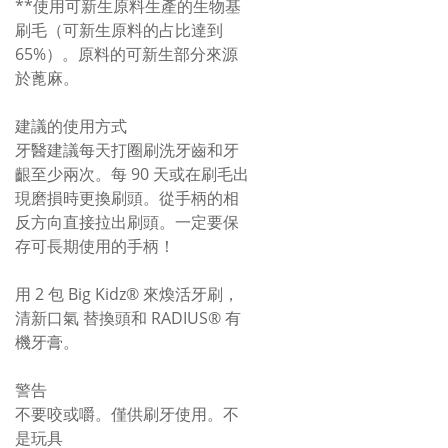
**使用可新生原料生產的生物基
刷毛（可新生原料的占比達到
65%）。原料的可新生部分來源
於蓖麻。
建議的使用方式
牙醫建議每天打圈刷洗牙齒和牙
齦至少兩次。每 90 天或在刷毛出
現磨損時更換刷頭。從手柄的相
反方向直接拉出刷頭。一定要保
存可長期使用的手柄！
用 2 包 Big Kidz® 來煥活牙刷，
清新口氣 替換頭和 RADIUS® 有
機牙膏。
警告
不要咬或嚼。僅供刷牙使用。不
是玩具