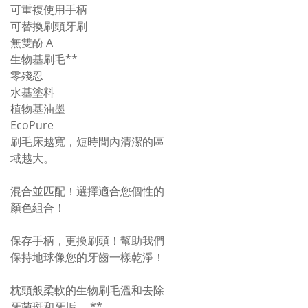
可重複使用手柄
可替換刷頭牙刷
無雙酚 A
生物基刷毛**
零殘忍
水基塗料
植物基油墨
EcoPure
刷毛床越寬，短時間內清潔的區
域越大。
混合並匹配！選擇適合您個性的
顏色組合！
保存手柄，更換刷頭！幫助我們
保持地球像您的牙齒一樣乾淨！
枕頭般柔軟的生物刷毛溫和去除
牙菌斑和牙垢。 **